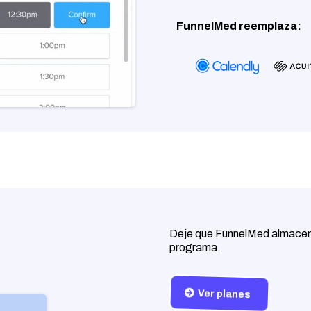
FunnelMed reemplaza:
Deje que FunnelMed almacene
programa.
Ver planes