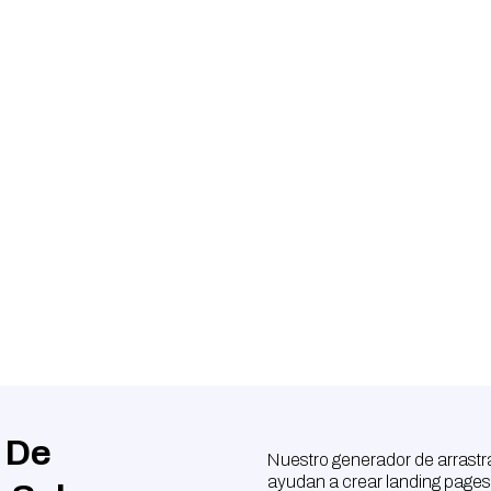
yudar a que su negocio crezc
FunnelMed
 De
Nuestro generador de arrastrar
ayudan a crear landing pages 