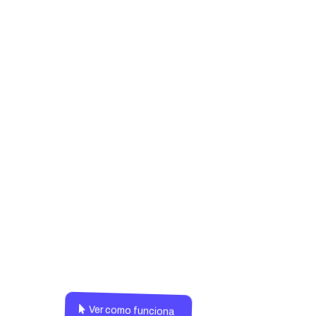
Ha sido un cambio radical en nuest
día a dia
Ver como funciona