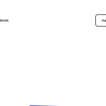
Ha
lanes
scubre La Platafo
En-Uno para tu e