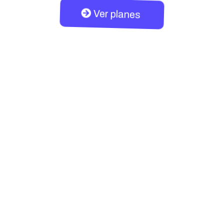
Ver planes
ro
Hace todo lo que necesitamos para nuestro
negocio
simplicidad de FunnelMed
una plataforma